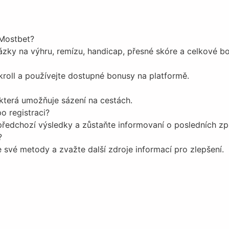
 Mostbet?
ázky na výhru, remízu, handicap, přesné skóre a celkové b
ankroll a používejte dostupné bonusy na platformě.
 která umožňuje sázení na cestách.
po registraci?
e předchozí výsledky a zůstaňte informovaní o posledních z
?
e své metody a zvažte další zdroje informací pro zlepšení.