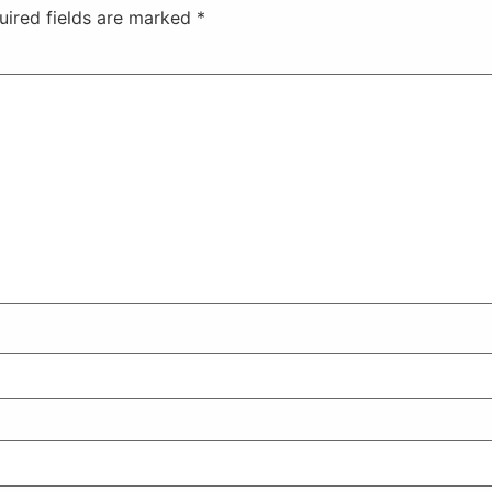
uired fields are marked
*