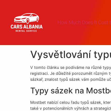
How Much Does It Cost to
Vysvětlování typ
V tomto článku se podíváme na různé typy 
registraci. Je důležité porozumět různým 
sázkař, znalost typů sázek vám pomůže uči
Typy sázek na Mostb
Mostbet nabízí celou řadu typů sázek, kter
také v potencionálních výhrách a strategic