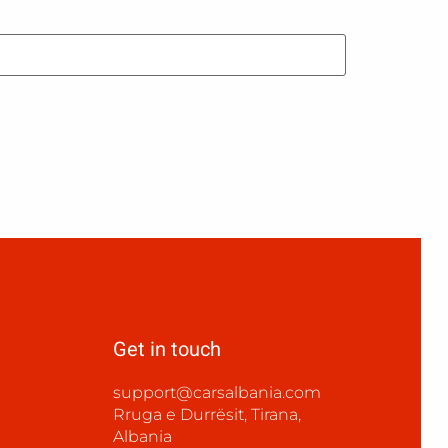
Get in touch
support@carsalbania.com
Rruga e Durrësit, Tirana,
Albania