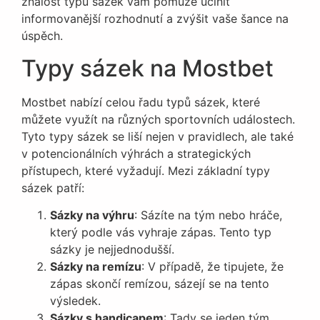
znalost typů sázek vám pomůže učinit
informovanější rozhodnutí a zvýšit vaše šance na
úspěch.
Typy sázek na Mostbet
Mostbet nabízí celou řadu typů sázek, které
můžete využít na různých sportovních událostech.
Tyto typy sázek se liší nejen v pravidlech, ale také
v potencionálních výhrách a strategických
přístupech, které vyžadují. Mezi základní typy
sázek patří:
Sázky na výhru
: Sázíte na tým nebo hráče,
který podle vás vyhraje zápas. Tento typ
sázky je nejjednodušší.
Sázky na remízu
: V případě, že tipujete, že
zápas skončí remízou, sázejí se na tento
výsledek.
Sázky s handicapem
: Tady se jeden tým