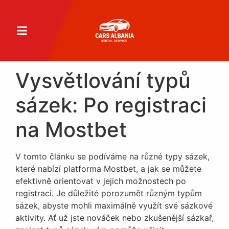
Vysvětlování typů
sázek: Po registraci
na Mostbet
V tomto článku se podíváme na různé typy sázek,
které nabízí platforma Mostbet, a jak se můžete
efektivně orientovat v jejich možnostech po
registraci. Je důležité porozumět různým typům
sázek, abyste mohli maximálně využít své sázkové
aktivity. Ať už jste nováček nebo zkušenější sázkař,