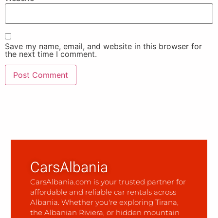
Save my name, email, and website in this browser for
the next time I comment.
CarsAlbania
CarsAlbania.com is your trusted partner for
affordable and reliable car rentals across
Albania. Whether you're exploring Tirana,
the Albanian Riviera, or hidden mountain