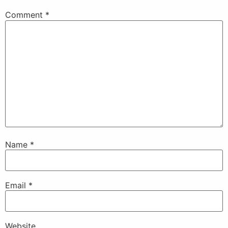
Comment
*
Name
*
Email
*
Website