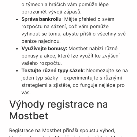
o týmech a hráčích vám pomůže lépe
porozumět vývoji zápasů.
Správa bankrollu
: Mějte přehled o svém
rozpočtu na sázení, což vám pomůže
vyhnout se tomu, abyste přišli o všechny své
peníze najednou.
Využívejte bonusy
: Mostbet nabízí různé
bonusy a akce, které lze využít ke zvýšení
vašeho rozpočtu.
Testujte různé typy sázek
: Neomezujte se na
jeden typ sázky – experimentujte s různými
strategiemi a zjistěte, co funguje nejlépe pro
vás.
Výhody registrace na
Mostbet
Registrace na Mostbet přináší spoustu výhod,