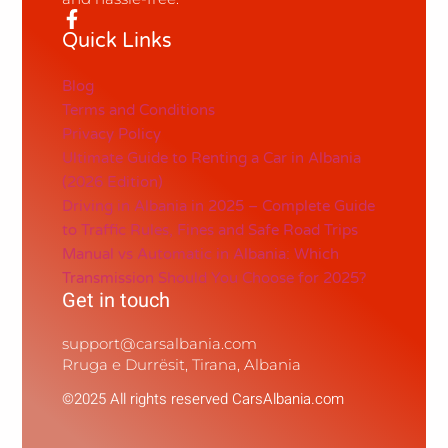
Quick Links
Blog
Terms and Conditions
Privacy Policy
Ultimate Guide to Renting a Car in Albania
(2026 Edition)
Driving in Albania in 2025 – Complete Guide
to Traffic Rules, Fines and Safe Road Trips
Manual vs Automatic in Albania: Which
Transmission Should You Choose for 2025?
Get in touch
support@carsalbania.com
Rruga e Durrësit, Tirana, Albania
©2025 All rights reserved CarsAlbania.com