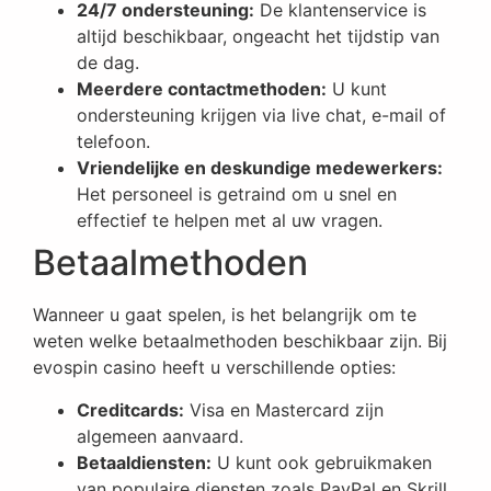
24/7 ondersteuning:
De klantenservice is
altijd beschikbaar, ongeacht het tijdstip van
de dag.
Meerdere contactmethoden:
U kunt
ondersteuning krijgen via live chat, e-mail of
telefoon.
Vriendelijke en deskundige medewerkers:
Het personeel is getraind om u snel en
effectief te helpen met al uw vragen.
Betaalmethoden
Wanneer u gaat spelen, is het belangrijk om te
weten welke betaalmethoden beschikbaar zijn. Bij
evospin casino heeft u verschillende opties:
Creditcards:
Visa en Mastercard zijn
algemeen aanvaard.
Betaaldiensten:
U kunt ook gebruikmaken
van populaire diensten zoals PayPal en Skrill.