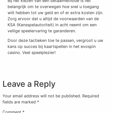
Bij het kiezen van een betaalmethode is het
belangrijk om te overwegen hoe snel u toegang
wilt hebben tot uw geld en of er extra kosten zijn.
Zorg ervoor dat u altijd de voorwaarden van de
KSA (Kansspelautoriteit) in acht neemt om een
veilige speelervaring te garanderen.
Door deze tactieken toe te passen, vergroot u uw
kans op succes bij kaartspellen in het evospin
casino. Veel speelplezier!
Leave a Reply
Your email address will not be published.
Required
fields are marked
*
Comment
*