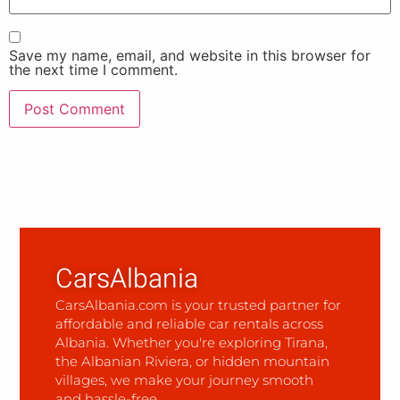
Save my name, email, and website in this browser for
the next time I comment.
CarsAlbania
CarsAlbania.com is your trusted partner for
affordable and reliable car rentals across
Albania. Whether you're exploring Tirana,
the Albanian Riviera, or hidden mountain
villages, we make your journey smooth
and hassle-free.