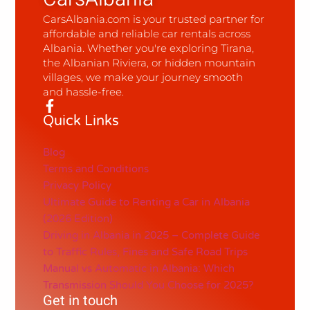
CarsAlbania.com is your trusted partner for
affordable and reliable car rentals across
Albania. Whether you're exploring Tirana,
the Albanian Riviera, or hidden mountain
villages, we make your journey smooth
and hassle-free.
Quick Links
Blog
Terms and Conditions
Privacy Policy
Ultimate Guide to Renting a Car in Albania
(2026 Edition)
Driving in Albania in 2025 – Complete Guide
to Traffic Rules, Fines and Safe Road Trips
Manual vs Automatic in Albania: Which
Transmission Should You Choose for 2025?
Get in touch