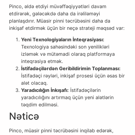
Pinco, əldə etdiyi müvəffəqiyyətləri davam
etdirərək, gələcəkdə daha da irəliləməyi
planlaşdırır. Müasir pinni təcrübəsini daha da
inkişaf etdirmək üçün bir neçə strateji məqsəd var:
Yeni Texnologiyaların İnteqrasiyası:
Texnologiya sahəsindəki son yenilikləri
izləmək və mütəmadi olaraq platformaya
inteqrasiya etmək.
İstifadəçilərdən Geribildirimin Toplanması:
İstifadəçi rəyləri, inkişaf prosesi üçün əsas bir
alət olacaq.
Yaradıcılığın İnkışafı:
İstifadəçilərin
yaradıcılığını artırmaq üçün yeni alətlərin
təqdim edilməsi.
Nəticə
Pinco, müasir pinni təcrübəsini inqilab edərək,