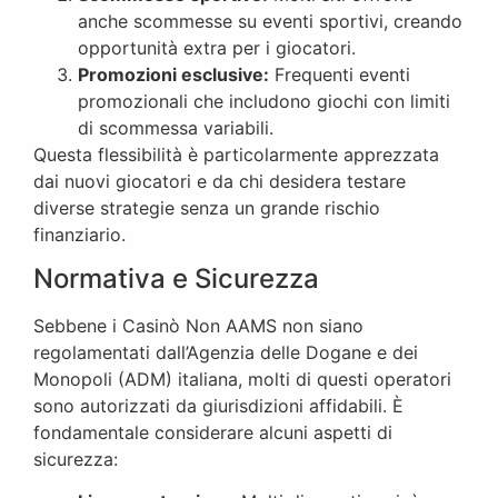
anche scommesse su eventi sportivi, creando
opportunità extra per i giocatori.
Promozioni esclusive:
Frequenti eventi
promozionali che includono giochi con limiti
di scommessa variabili.
Questa flessibilità è particolarmente apprezzata
dai nuovi giocatori e da chi desidera testare
diverse strategie senza un grande rischio
finanziario.
Normativa e Sicurezza
Sebbene i Casinò Non AAMS non siano
regolamentati dall’Agenzia delle Dogane e dei
Monopoli (ADM) italiana, molti di questi operatori
sono autorizzati da giurisdizioni affidabili. È
fondamentale considerare alcuni aspetti di
sicurezza: