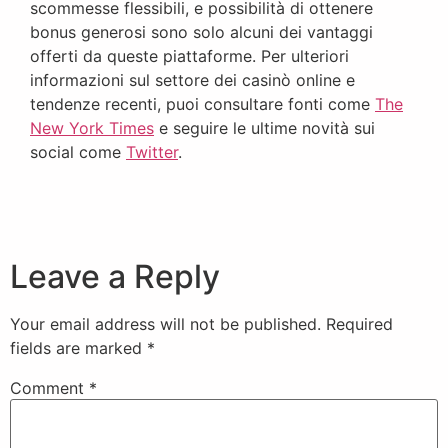
scommesse flessibili, e possibilità di ottenere
bonus generosi sono solo alcuni dei vantaggi
offerti da queste piattaforme. Per ulteriori
informazioni sul settore dei casinò online e
tendenze recenti, puoi consultare fonti come
The
New York Times
e seguire le ultime novità sui
social come
Twitter
.
Leave a Reply
Your email address will not be published.
Required
fields are marked
*
Comment
*