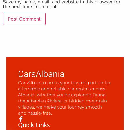
Save my name, email, and website in this browser for
the next time I comment.
CarsAlbania
CarsAlbania.com is your trusted partner for
affordable and reliable car rentals across
Albania. Whether you're exploring Tirana,
the Albanian Riviera, or hidden mountain
villages, we make your journey smooth
and hassle-free.
Quick Links