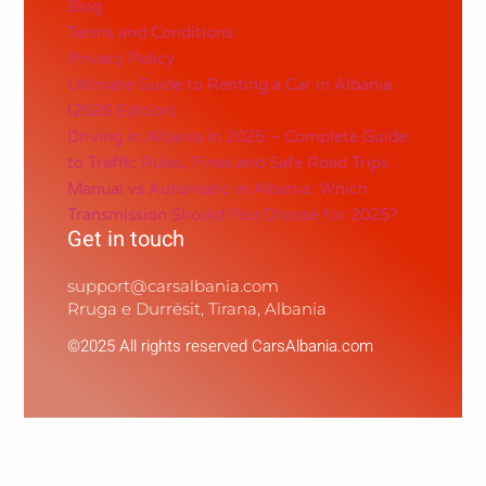
Blog
Terms and Conditions
Privacy Policy
Ultimate Guide to Renting a Car in Albania
(2026 Edition)
Driving in Albania in 2025 – Complete Guide
to Traffic Rules, Fines and Safe Road Trips
Manual vs Automatic in Albania: Which
Transmission Should You Choose for 2025?
Get in touch
support@carsalbania.com
Rruga e Durrësit, Tirana, Albania
©2025 All rights reserved CarsAlbania.com