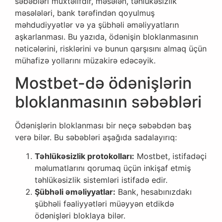
səbəbləri müxtəlifdir, məsələn, təhlükəsizlik
məsələləri, bank tərəfindən qoyulmuş
məhdudiyyətlər və ya şübhəli əməliyyatların
aşkarlanması. Bu yazıda, ödənişin bloklanmasının
nəticələrini, risklərini və bunun qarşısını almaq üçün
mühafizə yollarını müzakirə edəcəyik.
Mostbet-də ödənişlərin
bloklanmasının səbəbləri
Ödənişlərin bloklanması bir neçə səbəbdən baş
verə bilər. Bu səbəbləri aşağıda sadalayırıq:
Təhlükəsizlik protokolları:
Mostbet, istifadəçi
məlumatlarını qorumaq üçün inkişaf etmiş
təhlükəsizlik sistemləri istifadə edir.
Şübhəli əməliyyatlar:
Bank, hesabınızdakı
şübhəli fəaliyyətləri müəyyən etdikdə
ödənişləri bloklaya bilər.