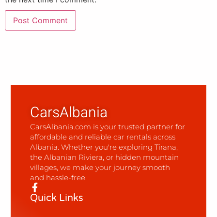
CarsAlbania
CarsAlbania.com is your trusted partner for
affordable and reliable car rentals across
Albania. Whether you're exploring Tirana,
the Albanian Riviera, or hidden mountain
villages, we make your journey smooth
and hassle-free.
Quick Links