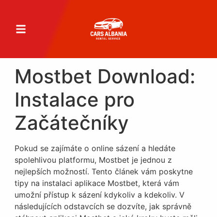
Mostbet Download:
Instalace pro
Začátečníky
Pokud se zajímáte o online sázení a hledáte
spolehlivou platformu, Mostbet je jednou z
nejlepších možností. Tento článek vám poskytne
tipy na instalaci aplikace Mostbet, která vám
umožní přístup k sázení kdykoliv a kdekoliv. V
následujících odstavcích se dozvíte, jak správně