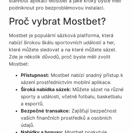
stáhnout aplikaci Mostbet a jaké kroky byste měli
podniknout pro bezproblémovou instalaci.
Proč vybrat Mostbet?
Mostbet je populární sázková platforma, která
nabízí širokou škálu sportovních událostí a her,
které můžete sledovat a na které můžete sázet.
Zde je několik důvodů, proč byste měli zvolit
Mostbet:
Přístupnost:
Mostbet nabízí snadný přístup k
sázení prostřednictvím mobilní aplikace.
Široká nabídka sázek:
Můžete sázet na různé
sporty a události, včetně fotbalu, basketbalu
a esportů.
Bezpečné transakce:
Zajišťují bezpečnost
vašich finančních prostředků a osobních
údajů.
Nabídky a bonusy:
Mostbet poskytuje