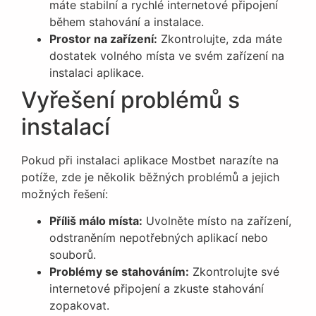
máte stabilní a rychlé internetové připojení
během stahování a instalace.
Prostor na zařízení:
Zkontrolujte, zda máte
dostatek volného místa ve svém zařízení na
instalaci aplikace.
Vyřešení problémů s
instalací
Pokud při instalaci aplikace Mostbet narazíte na
potíže, zde je několik běžných problémů a jejich
možných řešení:
Příliš málo místa:
Uvolněte místo na zařízení,
odstraněním nepotřebných aplikací nebo
souborů.
Problémy se stahováním:
Zkontrolujte své
internetové připojení a zkuste stahování
zopakovat.