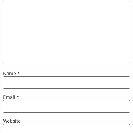
Name
*
Email
*
Website