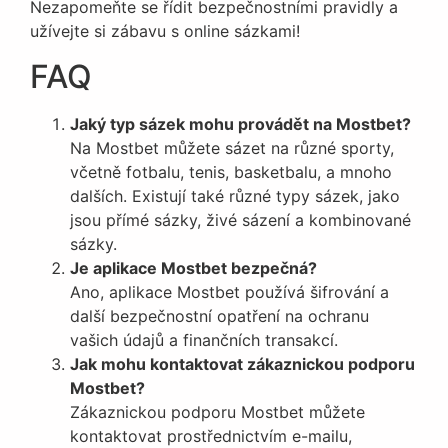
Nezapomeňte se řídit bezpečnostními pravidly a
užívejte si zábavu s online sázkami!
FAQ
Jaký typ sázek mohu provádět na Mostbet?
Na Mostbet můžete sázet na různé sporty,
včetně fotbalu, tenis, basketbalu, a mnoho
dalších. Existují také různé typy sázek, jako
jsou přímé sázky, živé sázení a kombinované
sázky.
Je aplikace Mostbet bezpečná?
Ano, aplikace Mostbet používá šifrování a
další bezpečnostní opatření na ochranu
vašich údajů a finančních transakcí.
Jak mohu kontaktovat zákaznickou podporu
Mostbet?
Zákaznickou podporu Mostbet můžete
kontaktovat prostřednictvím e-mailu,