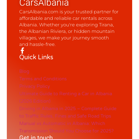
CarsAlbania
CarsAlbania.com is your trusted partner for
affordable and reliable car rentals across
Albania. Whether you're exploring Tirana,
the Albanian Riviera, or hidden mountain
villages, we make your journey smooth
and hassle-free.
Quick Links
Blog
Terms and Conditions
Privacy Policy
Ultimate Guide to Renting a Car in Albania
(2026 Edition)
Driving in Albania in 2025 – Complete Guide
to Traffic Rules, Fines and Safe Road Trips
Manual vs Automatic in Albania: Which
Transmission Should You Choose for 2025?
Get in touch