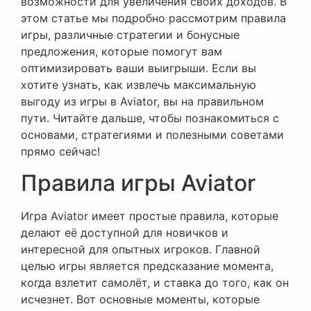
возможности для увеличения своих доходов. В
этом статье мы подробно рассмотрим правила
игры, различные стратегии и бонусные
предложения, которые помогут вам
оптимизировать ваши выигрыши. Если вы
хотите узнать, как извлечь максимальную
выгоду из игры в Aviator, вы на правильном
пути. Читайте дальше, чтобы познакомиться с
основами, стратегиями и полезными советами
прямо сейчас!
Правила игры Aviator
Игра Aviator имеет простые правила, которые
делают её доступной для новичков и
интересной для опытных игроков. Главной
целью игры является предсказание момента,
когда взлетит самолёт, и ставка до того, как он
исчезнет. Вот основные моменты, которые