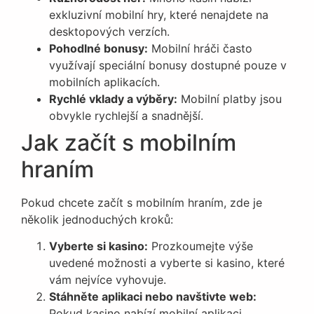
exkluzivní mobilní hry, které nenajdete na
desktopových verzích.
Pohodlné bonusy:
Mobilní hráči často
využívají speciální bonusy dostupné pouze v
mobilních aplikacích.
Rychlé vklady a výběry:
Mobilní platby jsou
obvykle rychlejší a snadnější.
Jak začít s mobilním
hraním
Pokud chcete začít s mobilním hraním, zde je
několik jednoduchých kroků:
Vyberte si kasino:
Prozkoumejte výše
uvedené možnosti a vyberte si kasino, které
vám nejvíce vyhovuje.
Stáhněte aplikaci nebo navštivte web:
Pokud kasino nabízí mobilní aplikaci,