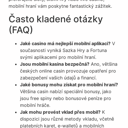
mobilní hraní vám poskytne fantastický zážitek.
Často kladené otázky
(FAQ)
Jaké casino má nejlepší mobilní aplikaci?
V
současnosti vyniká Sazka Hry a Fortuna
svými aplikacemi pro mobilní hraní.
Jsou mobilní kasina bezpečná?
Ano, většina
českých online casin provozuje opatření pro
zabezpečení vašich údajů a financí.
Jaké bonusy mohu získat pro mobilní hraní?
Většina casin nabízí speciální bonusy, jako
jsou free spiny nebo bonusové peníze pro
mobilní hráče.
Jak mohu provést vklad přes mobil?
K
dispozici jsou různé metody vkladu, včetně
platebních karet, e-walletů a mobilních