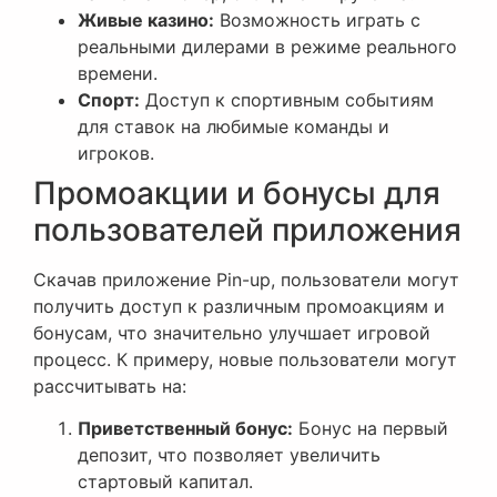
Живые казино:
Возможность играть с
реальными дилерами в режиме реального
времени.
Спорт:
Доступ к спортивным событиям
для ставок на любимые команды и
игроков.
Промоакции и бонусы для
пользователей приложения
Скачав приложение Pin-up, пользователи могут
получить доступ к различным промоакциям и
бонусам, что значительно улучшает игровой
процесс. К примеру, новые пользователи могут
рассчитывать на:
Приветственный бонус:
Бонус на первый
депозит, что позволяет увеличить
стартовый капитал.