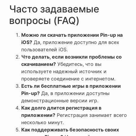
Часто задаваемые
вопросы (FAQ)
Можно ли скачать приложении Pin-up на
iOS?
Да, приложение доступно для всех
пользователей iOS.
Что делать, если возникли проблемы со
скачиванием?
Убедитесь, что вы
используете надежный источник и
проверяете соединение с интернетом.
Есть ли бесплатные игры в приложении
Pin-up?
Да, в приложении доступны
демонстрационные версии игр.
Как долго длится регистрация в
приложении?
Регистрация занимает всего
несколько минут.
Как поддерживать безопасность своих