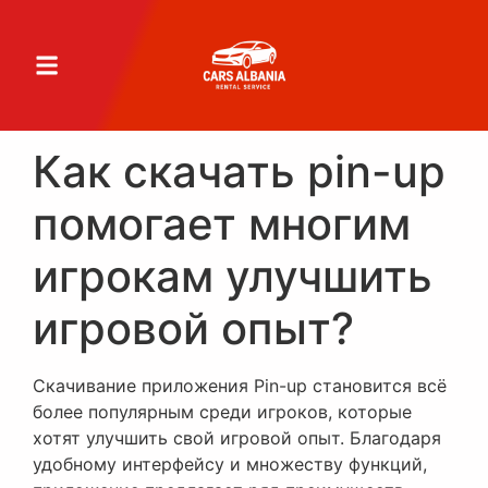
Как скачать pin-up
помогает многим
игрокам улучшить
игровой опыт?
Скачивание приложения Pin-up становится всё
более популярным среди игроков, которые
хотят улучшить свой игровой опыт. Благодаря
удобному интерфейсу и множеству функций,