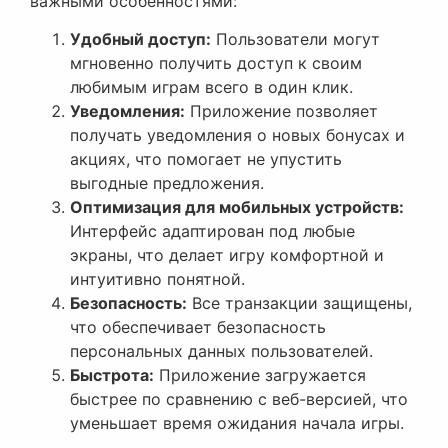
важными особенностями:
Удобный доступ:
Пользователи могут
мгновенно получить доступ к своим
любимым играм всего в один клик.
Уведомления:
Приложение позволяет
получать уведомления о новых бонусах и
акциях, что помогает не упустить
выгодные предложения.
Оптимизация для мобильных устройств:
Интерфейс адаптирован под любые
экраны, что делает игру комфортной и
интуитивно понятной.
Безопасность:
Все транзакции защищены,
что обеспечивает безопасность
персональных данных пользователей.
Быстрота:
Приложение загружается
быстрее по сравнению с веб-версией, что
уменьшает время ожидания начала игры.