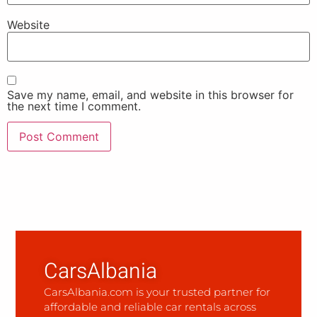
Website
Save my name, email, and website in this browser for
the next time I comment.
CarsAlbania
CarsAlbania.com is your trusted partner for
affordable and reliable car rentals across