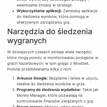
ewentualne zmiany w strategii.
Wykorzystanie aplikacji:
Zainstaluj aplikacje
do śledzenia wyników, które pomogą w
efektywnym zarządzaniu grą.
Narzędzia do śledzenia
wygranych
W dzisiejszych czasach istnieje wiele narzędzi,
które mogą pomóc w monitorowaniu postępów w
grach hazardowych, w tym grając z Mostbet.
Poniżej przedstawiamy kilka z nich:
Arkusze Google:
Bezpłatne i łatwe w użyciu,
idealne do śledzenia wyników w grze.
Programy do śledzenia wydatków:
Takie jak
Money Manager, które pozwalają na
kontrolowanie finansów związanych z grą.
Forum graczy:
Miejsca, gdzie można