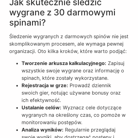
Jak skutecznie śledzić
wygrane z 30 darmowymi
spinami?
Śledzenie wygranych z darmowych spinów nie jest
skomplikowanym procesem, ale wymaga pewnej
organizacji. Oto kilka kroków, które warto podjąć:
Tworzenie arkusza kalkulacyjnego:
Zapisuj
wszystkie swoje wygrane oraz informację o
spinach, które zostały wykorzystane.
Rejestracja w grze:
Prowadź dziennik
swoich gier, notując używane bonusy oraz
ich efektywność.
Ustalanie celów:
Wyznacz cele dotyczące
wygranych na określony czas, co pomoże w
monitorowaniu postępów.
Analiza wyników:
Regularnie przeglądaj
swoje wyniki, aby dostrzegać postępy i