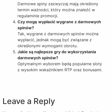
Darmowe spiny zazwyczaj mają określony
termin ważności, który można znaleźć w
regulaminie promocji.
Czy mogę wypłacić wygrane z darmowych
spinów?
Tak, wygrane z darmowych spinów można
wypłacić, jednak mogą być związane z
określonymi wymogami obrotu.
Jakie są najlepsze gry do wykorzystania
darmowych spinów?
Optymalnym wyborem będą popularne sloty
z wysokim wskaźnikiem RTP oraz bonusami.
Leave a Reply