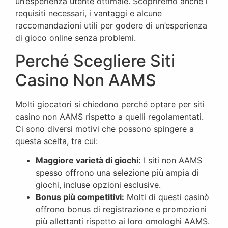
un’esperienza utente ottimale. Scopriremo anche i
requisiti necessari, i vantaggi e alcune
raccomandazioni utili per godere di un’esperienza
di gioco online senza problemi.
Perché Scegliere Siti
Casino Non AAMS
Molti giocatori si chiedono perché optare per siti
casino non AAMS rispetto a quelli regolamentati.
Ci sono diversi motivi che possono spingere a
questa scelta, tra cui:
Maggiore varietà di giochi:
I siti non AAMS
spesso offrono una selezione più ampia di
giochi, incluse opzioni esclusive.
Bonus più competitivi:
Molti di questi casinò
offrono bonus di registrazione e promozioni
più allettanti rispetto ai loro omologhi AAMS.