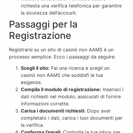
richiesta una verifica telefonica per garantire
la sicurezza dell’account.
Passaggi per la
Registrazione
Registrarsi su un sito di casinò non AAMS è un
processo semplice. Ecco i passaggi da seguire:
Scegli il sito:
Fai una ricerca e scegli un
casinò non AAMS che soddisfi le tue
esigenze.
Compila il modulo di registrazione:
Inserisci i
dati richiesti nel modulo; assicurati di fornire
informazioni corrette.
Carica i documenti richiesti:
Dopo aver
completato i dati, carica i tuoi documenti per
la verifica.
Conferma l’email:
Controlla la tua inbox per