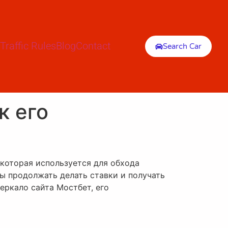
Traffic Rules
Blog
Contact
Search Car
к его
 которая используется для обхода
бы продолжать делать ставки и получать
еркало сайта Мостбет, его