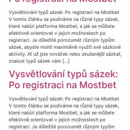
Vysvětlování typů sázek: Po registraci na Mostbet
V tomto článku se podíváme na různé typy sázek,
které nabízí platforma Mostbet, a jak se můžete
efektivně orientovat v jejich možnostech po
registraci. Je důležité porozumět různým typům
sázek, abyste mohli maximálně využít své sázkové
aktivity. Ať už jste nováček nebo zkušenější sázkař,
znalost typů sázek vám […]
Vysvětlování typů sázek:
Po registraci na Mostbet
Vysvětlování typů sázek: Po registraci na Mostbet
V tomto článku se podíváme na různé typy sázek,
které nabízí platforma Mostbet, a jak se můžete
efektivně orientovat v jejich možnostech po
registraci. Je důležité porozumět různým typům