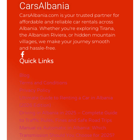
CarsAlbania
CarsAlbania.com is your trusted partner for
affordable and reliable car rentals across
Albania. Whether you're exploring Tirana,
the Albanian Riviera, or hidden mountain
villages, we make your journey smooth
and hassle-free.
Quick Links
Blog
Terms and Conditions
Privacy Policy
Ultimate Guide to Renting a Car in Albania
(2026 Edition)
Driving in Albania in 2025 – Complete Guide
to Traffic Rules, Fines and Safe Road Trips
Manual vs Automatic in Albania: Which
Transmission Should You Choose for 2025?