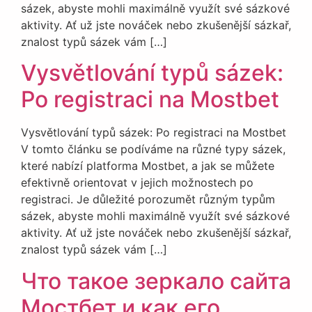
sázek, abyste mohli maximálně využít své sázkové
aktivity. Ať už jste nováček nebo zkušenější sázkař,
znalost typů sázek vám […]
Vysvětlování typů sázek:
Po registraci na Mostbet
Vysvětlování typů sázek: Po registraci na Mostbet
V tomto článku se podíváme na různé typy sázek,
které nabízí platforma Mostbet, a jak se můžete
efektivně orientovat v jejich možnostech po
registraci. Je důležité porozumět různým typům
sázek, abyste mohli maximálně využít své sázkové
aktivity. Ať už jste nováček nebo zkušenější sázkař,
znalost typů sázek vám […]
Что такое зеркало сайта
Мостбет и как его