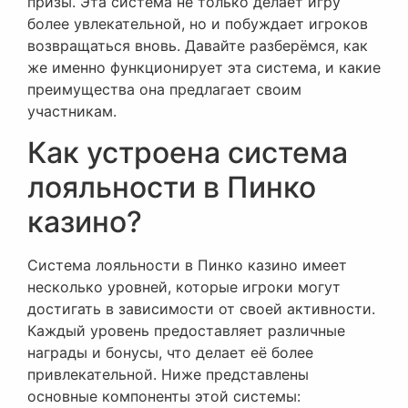
призы. Эта система не только делает игру
более увлекательной, но и побуждает игроков
возвращаться вновь. Давайте разберёмся, как
же именно функционирует эта система, и какие
преимущества она предлагает своим
участникам.
Как устроена система
лояльности в Пинко
казино?
Система лояльности в Пинко казино имеет
несколько уровней, которые игроки могут
достигать в зависимости от своей активности.
Каждый уровень предоставляет различные
награды и бонусы, что делает её более
привлекательной. Ниже представлены
основные компоненты этой системы: