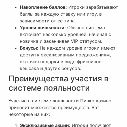
Накопление баллов:
Игроки зарабатывают
баллы за каждую ставку или игру, в
зависимости от её типа.
Уровни лояльности:
Обычно система
включает несколько уровней, начиная с
новичка и заканчивая VIP-статусом.
Бонусы:
На каждом уровне игроки имеют
доступ к эксклюзивным предложениям,
включая подарки в виде фриспинов,
кэшбэка и других бонусов.
Преимущества участия в
системе лояльности
Участие в системе лояльности Пинко казино
приносит множество преимуществ. Вот
некоторые из них:
Эксклюзивные акции:
Игроки получают