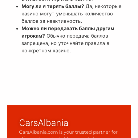
Могу ли я терять баллы?
Да, некоторые
казино могут уменьшать количество
баллов за неактивность.
Можно ли передавать баллы другим
игрокам?
Обычно передача баллов
запрещена, но уточняйте правила в
конкретном казино.
CarsAlbania
CarsAlbania.com is your trusted partner for