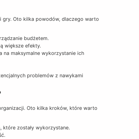
ii gry. Oto kilka powodów, dlaczego warto
rządzanie budżetem.
ą większe efekty.
a na maksymalne wykorzystanie ich
tencjalnych problemów z nawykami
?
anizacji. Oto kilka kroków, które warto
, które zostały wykorzystane.
ść.