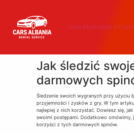
How Much Does It Cost to
Jak śledzić swo
darmowych spin
Śledzenie swoich wygranych przy użyciu b
przyjemności i zysków z gry. W tym arty
najlepiej z nich korzystać. Dowiesz się, 
swoimi postępami. Dodatkowo omówimy, j
korzyści z tych darmowych spinów.