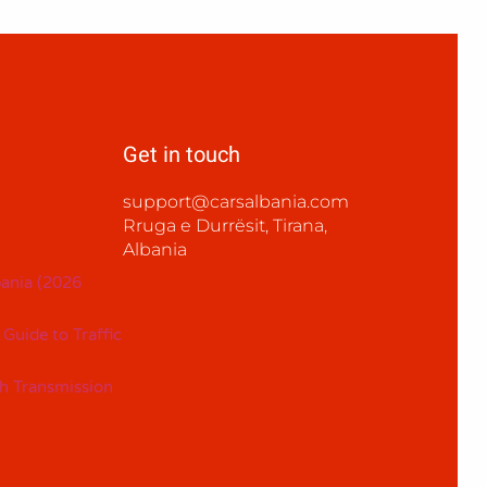
Get in touch
support@carsalbania.com
Rruga e Durrësit, Tirana,
Albania
bania (2026
Guide to Traffic
h Transmission