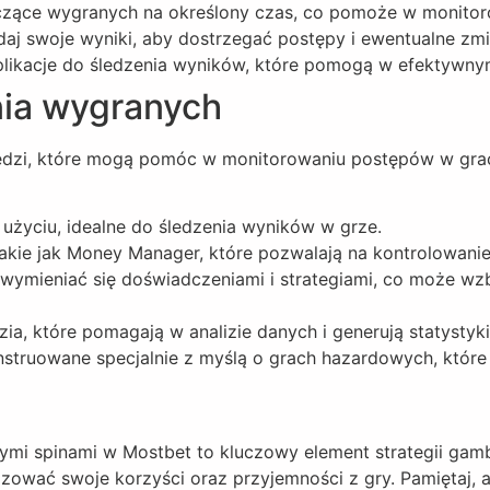
zące wygranych na określony czas, co pomoże w monitor
aj swoje wyniki, aby dostrzegać postępy i ewentualne zmia
plikacje do śledzenia wyników, które pomogą w efektywny
nia wygranych
rzędzi, które mogą pomóc w monitorowaniu postępów w gra
 użyciu, idealne do śledzenia wyników w grze.
akie jak Money Manager, które pozwalają na kontrolowanie
wymieniać się doświadczeniami i strategiami, co może wzb
ia, które pomagają w analizie danych i generują statystyki
struowane specjalnie z myślą o grach hazardowych, które
mi spinami w Mostbet to kluczowy element strategii gamb
ać swoje korzyści oraz przyjemności z gry. Pamiętaj, ab