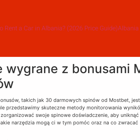
 Rent a Car in Albania? (2026 Price Guide)
Albania 
je wygrane z bonusami 
ów
onusów, takich jak 30 darmowych spinów od Mostbet, jest
kule przedstawimy skuteczne metody monitorowania wynikó
jak zorganizować swoje spinowe doświadczenie, aby uniknąć
akie narzędzia mogą ci w tym pomóc oraz na co zwraca